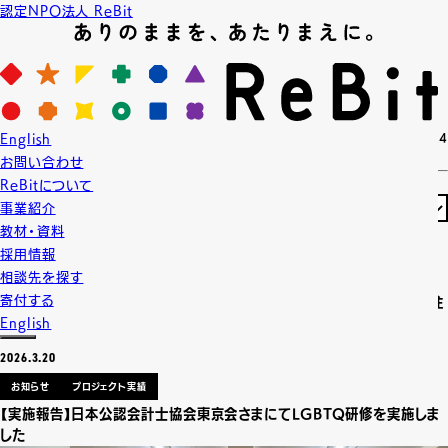
認定NPO法人 ReBit
News
ニュース
2 / 64
English
お問い合わせ
ReBitについて
事業紹介
教材・資料
2026.3.23
採用情報
お知らせ
相談先を探す
寄付する
【注意喚起】弊団体の関係者になりすました迷惑メール・詐欺メールにご注
意下さい
English
2026.3.20
お知らせ
プロジェクト実績
【実施報告】日本公認会計士協会東京会さまにてLGBTQ研修を実施しま
した