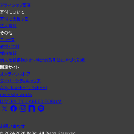
アライシップ事業
寄付について
寄付で支援する
法人寄付
その他
ニュース
教材・資料
採用情報
個人情報保護方針・特定商取引法に基づく記載
関連サイト
オンラインストア
ダイバーシティキャリア
Ally Teacher’s School
diversity works
DIVERSITY CAREER FORUM
X
Facebook
Instagram
note
LINE
お問い合わせ
© 2024-2026 ReBit. All Rights Reserved.