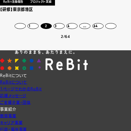
ReBit活動報告
プロジェクト実績
【研修】東京都港区
前へ
1
2
3
4
…
64
次へ
2/64
ReBitについて
ReBitについて
1ページでわかるReBit
応援メッセージ
ご支援企業・団体
事業紹介
教育事業
キャリア事業
行政・福祉事業