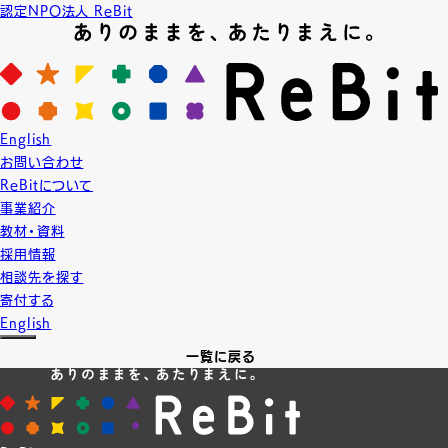
認定NPO法人 ReBit
News
ニュース
2020.9.20
English
LGBT教育
お問い合わせ
【研修】三重県男女共同参画センター 相談員研修
ReBitについて
三重県男女共同参画センターの相談員の皆様に向けた研修にうかがいま
事業紹介
した。ありがとうございました！
教材・資料
多様な性をはじめとして、「一人一人の違いを大切にするための授業」は
採用情報
寄付という形からでもご支援いただけます！
相談先を探す
🌈詳細は
こちら
から🌈
寄付する
English
一覧に戻る