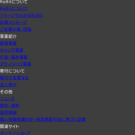
ReBitについて
ReBitについて
1ページでわかるReBit
応援メッセージ
ご支援企業・団体
事業紹介
教育事業
キャリア事業
行政・福祉事業
アライシップ事業
寄付について
寄付で支援する
法人寄付
その他
ニュース
教材・資料
採用情報
個人情報保護方針・特定商取引法に基づく記載
関連サイト
オンラインストア