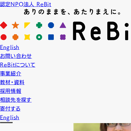
認定NPO法人 ReBit
News
English
ニュース
お問い合わせ
2022.12.25
NEWS
イベント
お知らせ
終了
ReBitについて
事業紹介
1/6（金）【オンライン】採用説
教材・資料
採用情報
相談先を探す
寄付する
English