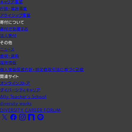
キャリア事業
行政・福祉事業
アライシップ事業
寄付について
寄付で支援する
法人寄付
その他
ニュース
教材・資料
採用情報
個人情報保護方針・特定商取引法に基づく記載
関連サイト
オンラインストア
ダイバーシティキャリア
Ally Teacher’s School
diversity works
DIVERSITY CAREER FORUM
X
Facebook
Instagram
note
LINE