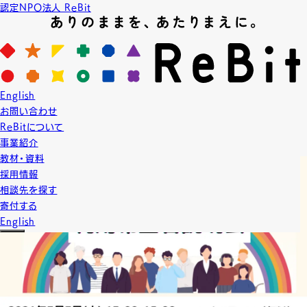
認定NPO法人 ReBit
News
ニュース
2021.7.1
English
NEWS
イベント
お知らせ
終了
お問い合わせ
【7/7(水)13時〜】 ダイバーシティキャリア利用説
ReBitについて
明会
事業紹介
教材・資料
採用情報
相談先を探す
寄付する
English