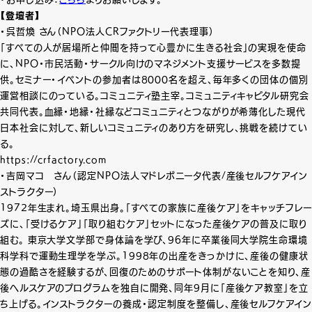
【登壇者】
・呉哲煥 さん（NPO法人CRファクトリー代表理事）
「すべての人が居場所と仲間を持って心豊かに生きる社会」の実現を使命
に、NPO・市民活動・サークル向けのマネジメント支援サービスを多数提
供。セミナー・イベントの参加者は8000名を超え、毎年多くの団体の個別
運営相談にのっている。コミュニティ塾主宰。コミュニティキャピタル研究会
共同代表。血縁・地縁・社縁などコミュニティとつながりが希薄化した現代
日本社会に対して、新しいコミュニティのあり方を研究し、挑戦を続けてい
る。
https://crfactory.com
・吉岡マコ さん（認定NPO法人マドレボニータ代表/産後セルフケアイン
ストラクター）
1972年生まれ。埼玉県出身。「すべての家族に産後ケア」をキャッチフレー
ズに、「受けるケア」「取り組むケア」セットになった産後ケアの普及に取り
組む。 東京大学文学部で身体論を学び、96年に卒業後同大学院生命環境
科学科で運動生理学を学ぶ。1998年の出産をきっかけに、産後の健康状
態の過酷さを経験するが、回復のためのサポート体制がないことを知り、産
後ヘルスケアのプログラムを独自に開発、同年9月に「産後ケア教室」を立
ち上げる。インストラクターの養成・認定制度を整備し、産後セルフケアイン