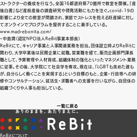
ストラクターの養成を行なう。全国16都道府県70箇所で教室を開催。『産
後白書』など産前産後の調査研究や啓発活動にも力を注ぐ。covid-19の
影響により全ての教室が閉鎖され、家庭でストレスを抱える妊産婦に対し
てオンラインでプログラムを提供することに着手している。
www.madrebonita.com/
・中島潤（認定NPO法人ReBit事業本部長）
ReBitにて、キャリア事業と人事関連業務を担当。団体設立時よりReBitに
関わり、大学卒業後は民間企業に就職。営業職を経て、販売企画部門課長
職として、予算管理や人材育成、組織体制の強化といったマネジメント業務
に従事。その後、大学院にて社会学を専攻。現在は、「LGBTも含めた誰も
が、自分らしく働くことを実現する」という目標のもと、企業・行政等への研
修やコンサルテーション、就活生・求職者への支援を行いながら、自団体の
組織づくりや人事も担当している。
一覧に戻る
ReBitについて