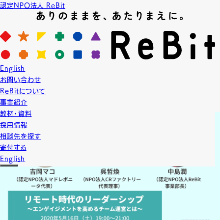
認定NPO法人 ReBit
News
ニュース
2020.5.16
English
NEWS
イベント
お知らせ
お問い合わせ
【オンライン開催】リモート時代のリーダーシップ 〜
ReBitについて
エンゲイジメントを高めるチーム運営とは〜
事業紹介
教材・資料
採用情報
相談先を探す
寄付する
English