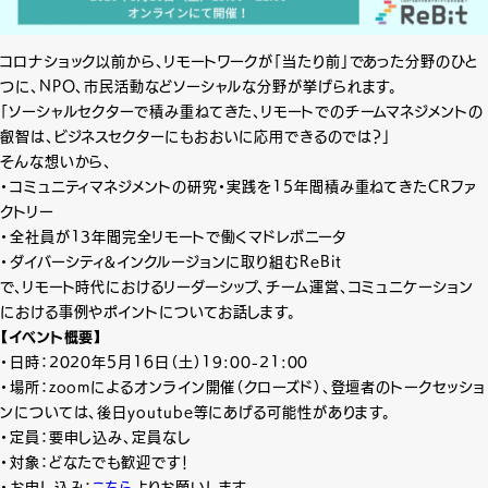
コロナショック以前から、リモートワークが「当たり前」であった分野のひと
つに、NPO、市民活動などソーシャルな分野が挙げられます。
「ソーシャルセクターで積み重ねてきた、リモートでのチームマネジメントの
叡智は、ビジネスセクターにもおおいに応用できるのでは？」
そんな想いから、
・コミュニティマネジメントの研究・実践を15年間積み重ねてきたCRファ
クトリー
・全社員が13年間完全リモートで働くマドレボニータ
・ダイバーシティ&インクルージョンに取り組むReBit
で、リモート時代におけるリーダーシップ、チーム運営、コミュニケーション
における事例やポイントについてお話します。
【イベント概要】
・日時：2020年5月16日（土）19:00-21:00
・場所：zoomによるオンライン開催（クローズド）、登壇者のトークセッショ
ンについては、後日youtube等にあげる可能性があります。
・定員：要申し込み、定員なし
・対象：どなたでも歓迎です！
・お申し込み：
こちら
よりお願いします。