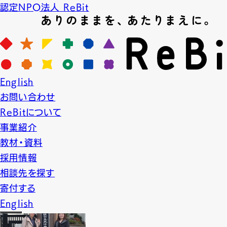
認定NPO法人 ReBit
News
English
ニュース
お問い合わせ
2019.12.5
LGBT教育
プロジェクト実績
ReBitについて
事業紹介
【授業】平塚市立太洋中学校
教材・資料
採用情報
相談先を探す
寄付する
English