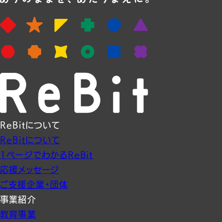
ReBitについて
ReBitについて
1ページでわかるReBit
応援メッセージ
ご支援企業・団体
事業紹介
教育事業