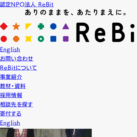
認定NPO法人 ReBit
News
English
ニュース
お問い合わせ
2019.11.7
LGBT教育
プロジェクト実績
ReBitについて
事業紹介
【研修】四街道市立中央小学校
教材・資料
採用情報
相談先を探す
寄付する
English