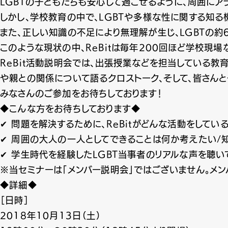
LGBTの子どもたちも安心して過ごせるように、周囲にア
しかし、学校教育の中で、LGBTや多様な性に関する知
また、正しい知識の不足により無理解が生じ、LGBTの約
このような現状の中、ReBitは毎年200回ほど学校現
ReBit活動説明会では、出張授業などを担当している教
や親との関係について語るクロストーク、そして、皆さん
みなさんのご参加をお待ちしております！
◆こんな方をお待ちしております◆
✔ 問題を解決するために、ReBitがどんな活動をしてい
✔︎ 周囲の大人の一人としてできることは何か考えたい/
✔ 学生時代を経験したLGBT当事者のリアルな声を聴い
※当セミナーは「メンバー説明会」ではございません。メン
◆詳細◆
［日時］
2018年10月13日（土）