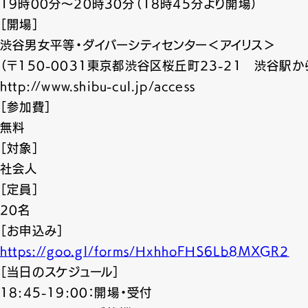
19時00分〜20時30分（18時45分より開場）
［開場］
渋谷男女平等・ダイバーシティセンター＜アイリス＞
（〒150-0031東京都渋谷区桜丘町23-21 渋谷駅か
http://www.shibu-cul.jp/access
［参加費］
無料
［対象］
社会人
［定員］
20名
［お申込み］
https://goo.gl/forms/HxhhoFHS6Lb8MXGR2
［当日のスケジュール］
18:45-19:00：開場・受付