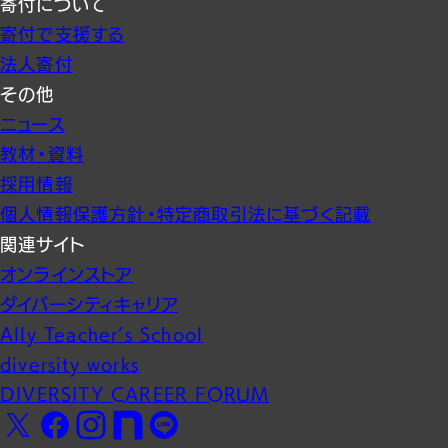
寄付について
寄付で支援する
法人寄付
その他
ニュース
教材・資料
採用情報
個人情報保護方針・特定商取引法に基づく記載
関連サイト
オンラインストア
ダイバーシティキャリア
Ally Teacher’s School
diversity works
DIVERSITY CAREER FORUM
Facebook
X
Instagram
note
LINE