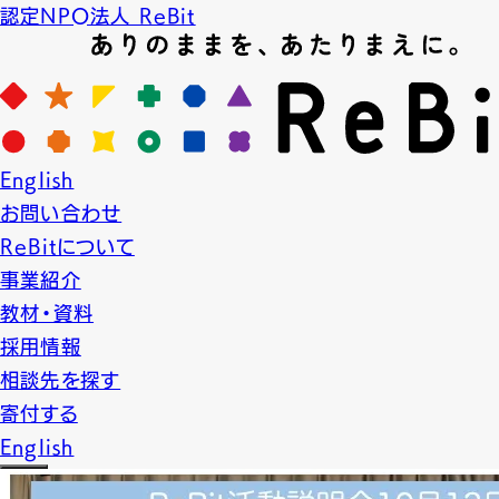
認定NPO法人 ReBit
News
English
ニュース
お問い合わせ
2018.10.13
NEWS
お知らせ
ReBitについて
事業紹介
【参加者募集】 ReBit活動
教材・資料
採用情報
人にできることとは？」
相談先を探す
寄付する
English