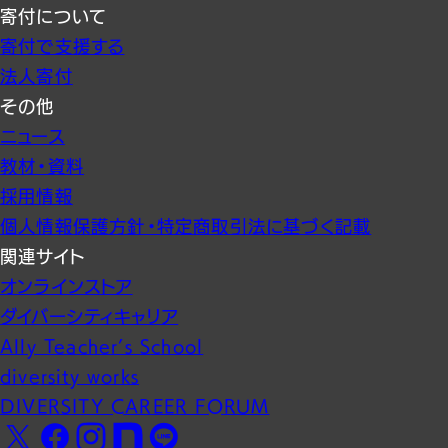
寄付について
寄付で支援する
法人寄付
その他
ニュース
教材・資料
採用情報
個人情報保護方針・特定商取引法に基づく記載
関連サイト
オンラインストア
ダイバーシティキャリア
Ally Teacher’s School
diversity works
DIVERSITY CAREER FORUM
Facebook
X
Instagram
note
LINE