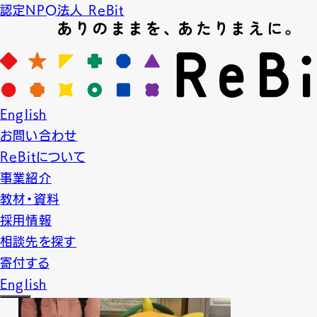
認定NPO法人 ReBit
News
English
ニュース
お問い合わせ
2017.11.19
LGBT教育
プロジェクト実績
ReBitについて
事業紹介
【研修】所沢市公開講座
教材・資料
採用情報
相談先を探す
寄付する
English