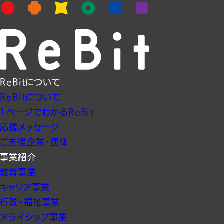
ReBitについて
ReBitについて
1ページでわかるReBit
応援メッセージ
ご支援企業・団体
事業紹介
教育事業
キャリア事業
行政・福祉事業
アライシップ事業