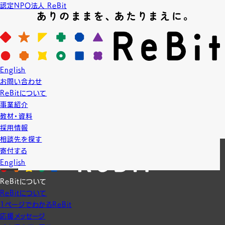
認定NPO法人 ReBit
News
ニュース
2017.7.11
English
LGBT教育
プロジェクト実績
お問い合わせ
【授業】順天堂大学
ReBitについて
7月11日は順天堂大学に伺いました。
事業紹介
教材・資料
採用情報
一覧に戻る
相談先を探す
寄付する
English
ReBitについて
ReBitについて
1ページでわかるReBit
応援メッセージ