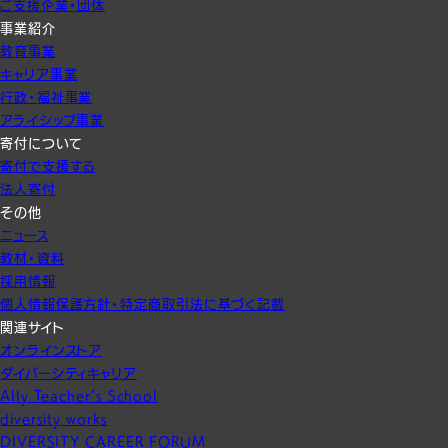
ご支援企業・団体
事業紹介
教育事業
キャリア事業
行政・福祉事業
アライシップ事業
寄付について
寄付で支援する
法人寄付
その他
ニュース
教材・資料
採用情報
個人情報保護方針・特定商取引法に基づく記載
関連サイト
オンラインストア
ダイバーシティキャリア
Ally Teacher’s School
diversity works
DIVERSITY CAREER FORUM