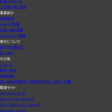
応援メッセージ
ご支援企業・団体
事業紹介
教育事業
キャリア事業
行政・福祉事業
アライシップ事業
寄付について
寄付で支援する
法人寄付
その他
ニュース
教材・資料
採用情報
個人情報保護方針・特定商取引法に基づく記載
関連サイト
オンラインストア
ダイバーシティキャリア
Ally Teacher’s School
diversity works