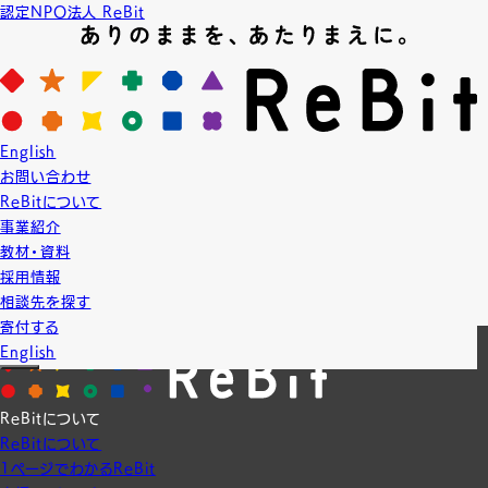
認定NPO法人 ReBit
News
ニュース
2017.6.21
English
LGBT教育
プロジェクト実績
お問い合わせ
【授業】日本大学「ジェンダー論」
ReBitについて
6月21日は日本大学「ジェンダー論」にお伺いしました！たくさんの質問も
事業紹介
いただき、充実した時間を過ごすことが出来ました！
教材・資料
採用情報
相談先を探す
一覧に戻る
寄付する
English
ReBitについて
ReBitについて
1ページでわかるReBit