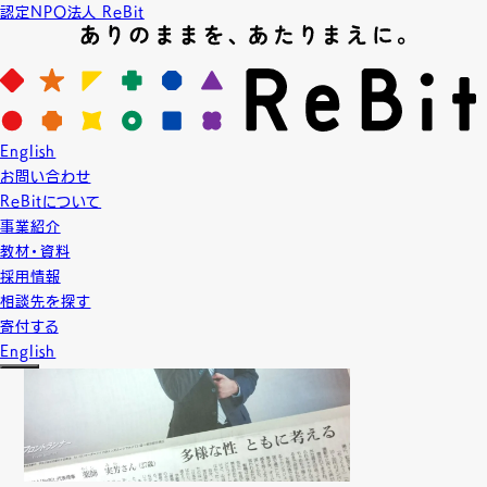
認定NPO法人 ReBit
News
ニュース
2017.6.17
English
NEWS
メディア掲載情報
お問い合わせ
【新聞】朝日新聞に掲載されました
ReBitについて
事業紹介
教材・資料
採用情報
相談先を探す
寄付する
English