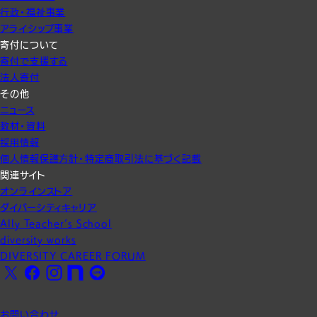
行政・福祉事業
アライシップ事業
寄付について
寄付で支援する
法人寄付
その他
ニュース
教材・資料
採用情報
個人情報保護方針・特定商取引法に基づく記載
関連サイト
オンラインストア
ダイバーシティキャリア
Ally Teacher’s School
diversity works
DIVERSITY CAREER FORUM
X
Facebook
Instagram
note
LINE
お問い合わせ