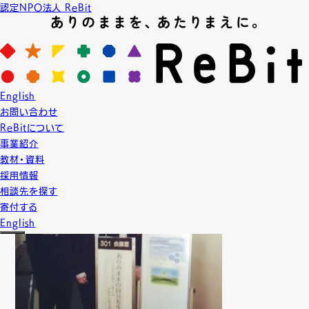
認定NPO法人 ReBit
News
ニュース
2015.3.19
English
LGBT教育
プロジェクト実績
お問い合わせ
【講演】多摩市人権啓発講座
ReBitについて
事業紹介
教材・資料
採用情報
相談先を探す
寄付する
English