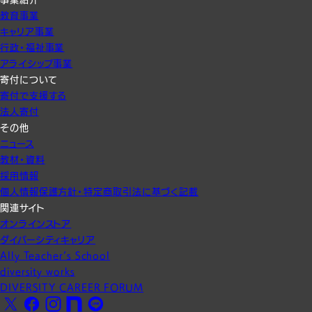
教育事業
キャリア事業
行政・福祉事業
アライシップ事業
寄付について
寄付で支援する
法人寄付
その他
ニュース
教材・資料
採用情報
個人情報保護方針・特定商取引法に基づく記載
関連サイト
オンラインストア
ダイバーシティキャリア
Ally Teacher’s School
diversity works
DIVERSITY CAREER FORUM
X
Facebook
Instagram
note
LINE