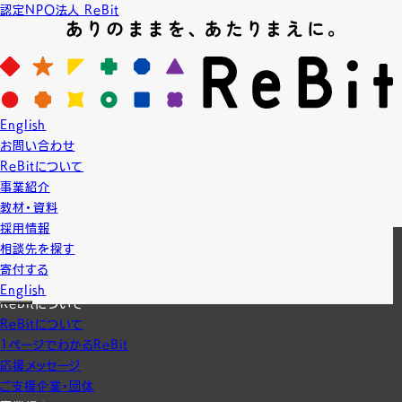
認定NPO法人 ReBit
News
ニュース
2016.12.20
English
LGBT教育
プロジェクト実績
お問い合わせ
【授業】埼玉県立小川高等学校
ReBitについて
事業紹介
教材・資料
一覧に戻る
採用情報
相談先を探す
寄付する
English
ReBitについて
ReBitについて
1ページでわかるReBit
応援メッセージ
ご支援企業・団体