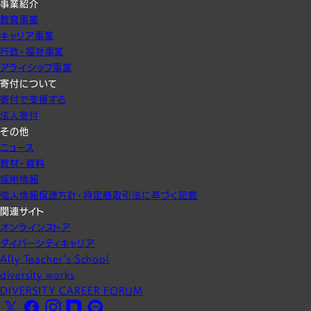
事業紹介
教育事業
キャリア事業
行政・福祉事業
アライシップ事業
寄付について
寄付で支援する
法人寄付
その他
ニュース
教材・資料
採用情報
個人情報保護方針・特定商取引法に基づく記載
関連サイト
オンラインストア
ダイバーシティキャリア
Ally Teacher’s School
diversity works
DIVERSITY CAREER FORUM
X
Facebook
Instagram
note
LINE