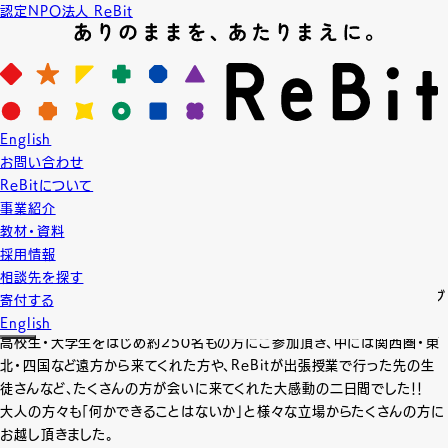
認定NPO法人 ReBit
News
ニュース
2015.4.26
English
NEWS
ReBit活動報告
お問い合わせ
東京レインボープライド2015 パレード＆フェス
ReBitについて
タ ReBit「学生みんなの！新歓＆交流ブース」無事
事業紹介
教材・資料
終了。
採用情報
4月25(土),26(日)に代々木公園にて行われました、東京レインボープラ
相談先を探す
イド2015 パレード＆フェスタ、ReBit出展の「学生みんなの！新歓＆交流ブ
寄付する
ース」は無事終了いたしました！
English
高校生・大学生をはじめ約250名もの方にご参加頂き、中には関西圏・東
北・四国など遠方から来てくれた方や、ReBitが出張授業で行った先の生
徒さんなど、たくさんの方が会いに来てくれた大感動の二日間でした！！
大人の方々も「何かできることはないか」と様々な立場からたくさんの方に
お越し頂きました。