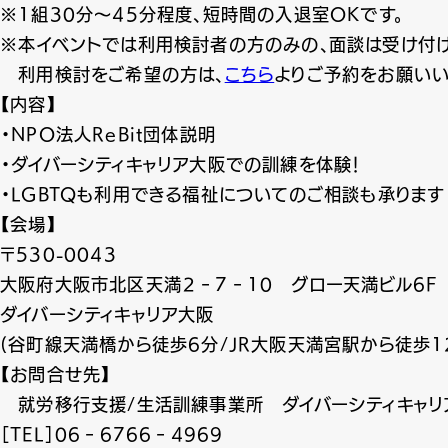
※1組30分～45分程度、短時間の入退室OKです。
※本イベントでは利用検討者の方のみの、面談は受け付け
利用検討をご希望の方は、
こちら
よりご予約をお願い
【内容】
・NPO法人ReBit団体説明
・ダイバーシティキャリア大阪での訓練を体験！
・LGBTQも利用できる福祉についてのご相談も承ります
【会場】
〒530-0043
大阪府大阪市北区天満２‐7‐10 グロー天満ビル6F
ダイバーシティキャリア大阪
(谷町線天満橋から徒歩6分/JR大阪天満宮駅から徒歩1
【お問合せ先】
就労移行支援/生活訓練事業所 ダイバーシティキャリ
［TEL］06‐6766‐4969