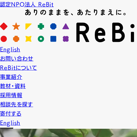
認定NPO法人 ReBit
News
English
ニュース
お問い合わせ
2025.11.14
NEWS
イベント
お知らせ
ReBitについて
事業紹介
11/25, 12/4 ダイバー
教材・資料
採用情報
相談先を探す
寄付する
English