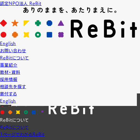
認定NPO法人 ReBit
News
ニュース
2025.8.18
English
ReBit活動報告
プロジェクト実績
お問い合わせ
【研修】横浜市青葉区民生委員児童委員協議会
ReBitについて
青葉区民生委員児童委員協議会の研修に登壇させていただきました。
事業紹介
多様な性について知る一助となれば幸いです。ありがとうございました。
教材・資料
採用情報
相談先を探す
一覧に戻る
寄付する
English
ReBitについて
ReBitについて
1ページでわかるReBit