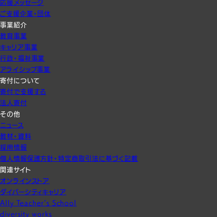
応援メッセージ
ご支援企業・団体
事業紹介
教育事業
キャリア事業
行政・福祉事業
アライシップ事業
寄付について
寄付で支援する
法人寄付
その他
ニュース
教材・資料
採用情報
個人情報保護方針・特定商取引法に基づく記載
関連サイト
オンラインストア
ダイバーシティキャリア
Ally Teacher’s School
diversity works