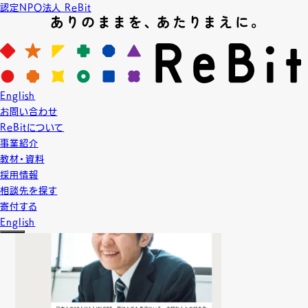
認定NPO法人 ReBit
News
ニュース
2016.11.21
English
NEWS
メディア掲載情報
お問い合わせ
【WEB】早稲田ウィークリーに掲載されました
ReBitについて
事業紹介
教材・資料
採用情報
相談先を探す
寄付する
English