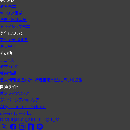
教育事業
キャリア事業
行政・福祉事業
アライシップ事業
寄付について
寄付で支援する
法人寄付
その他
ニュース
教材・資料
採用情報
個人情報保護方針・特定商取引法に基づく記載
関連サイト
オンラインストア
ダイバーシティキャリア
Ally Teacher’s School
diversity works
DIVERSITY CAREER FORUM
X
Facebook
Instagram
note
LINE