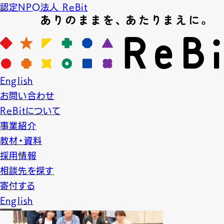
認定NPO法人 ReBit
News
English
ニュース
お問い合わせ
2016.5.17
LGBT教育
プロジェクト実績
ReBitについて
事業紹介
【授業】神奈川県立大師高等学
教材・資料
採用情報
相談先を探す
寄付する
English