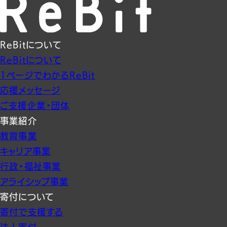
ReBitについて
ReBitについて
1ページでわかるReBit
応援メッセージ
ご支援企業・団体
事業紹介
教育事業
キャリア事業
行政・福祉事業
アライシップ事業
寄付について
寄付で支援する