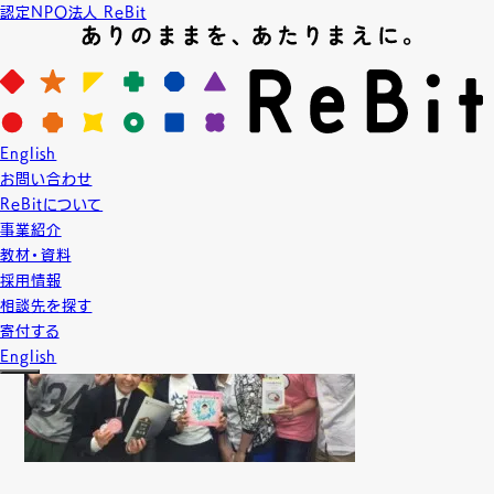
認定NPO法人 ReBit
News
ニュース
2016.5.10
English
NEWS
ReBit活動報告
お問い合わせ
台湾最古/最大のLGBT団体と交流
ReBitについて
事業紹介
教材・資料
採用情報
相談先を探す
寄付する
English