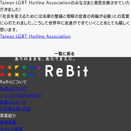
Taiwan LGBT Hotline Associationのみなさまと意見交換させていた
だきました！
「社会を変えるためには法律の整備と理解の促進の両輪が必要」との言葉
に心打たれました。こうして世界中に友達ができていくことをとても嬉しく
思います。
Taiwan LGBT Hotline Association
一覧に戻る
ReBitについて
ReBitについて
1ページでわかるReBit
応援メッセージ
ご支援企業・団体
事業紹介
教育事業
キャリア事業