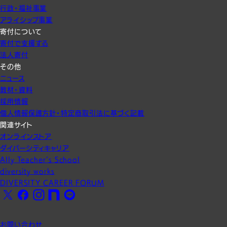
行政・福祉事業
アライシップ事業
寄付について
寄付で支援する
法人寄付
その他
ニュース
教材・資料
採用情報
個人情報保護方針・特定商取引法に基づく記載
関連サイト
オンラインストア
ダイバーシティキャリア
Ally Teacher’s School
diversity works
DIVERSITY CAREER FORUM
X
Facebook
Instagram
note
LINE
お問い合わせ