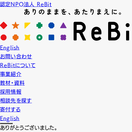
認定NPO法人 ReBit
News
English
ニュース
お問い合わせ
2023.12.21
NEWS
ReBit活動報告
プロジェクト実績
ReBitについて
事業紹介
【研修】横浜市港北区
教材・資料
採用情報
横浜市港北区で福祉現場におけるLGBTQ支援研修を実
相談先を探す
区内の支援職等のみなさまにお集まりいただき、LGBT
寄付する
グループでのケース検討では支援方針の検討や各現場で
English
LGBTQも利用しやすい行政・福祉サービスの提供への
ありがとうございました。