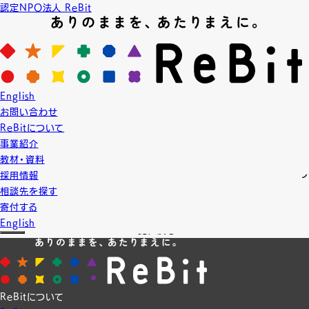
認定NPO法人 ReBit
News
ニュース
2023.11.22
English
NEWS
お問い合わせ
【研修】下妻人権擁護委員協議会 人権擁護委員
ReBitについて
下妻人権擁護委員協議会の人権擁護委員のみなさまに研修をお届けしま
事業紹介
した。
教材・資料
性の多様性について知るきっかけとなれば幸いです。ありがとうございまし
採用情報
た。
相談先を探す
寄付する
English
一覧に戻る
ReBitについて