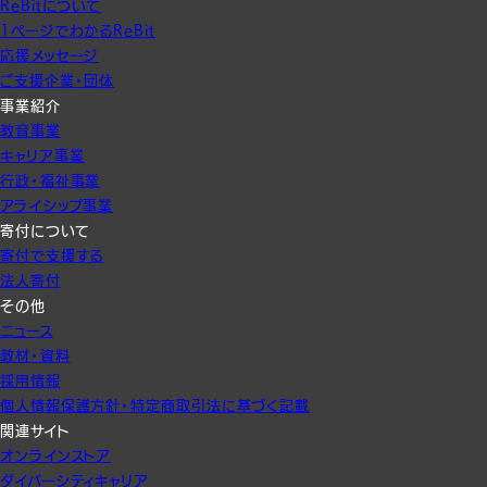
ReBitについて
1ページでわかるReBit
応援メッセージ
ご支援企業・団体
事業紹介
教育事業
キャリア事業
行政・福祉事業
アライシップ事業
寄付について
寄付で支援する
法人寄付
その他
ニュース
教材・資料
採用情報
個人情報保護方針・特定商取引法に基づく記載
関連サイト
オンラインストア
ダイバーシティキャリア