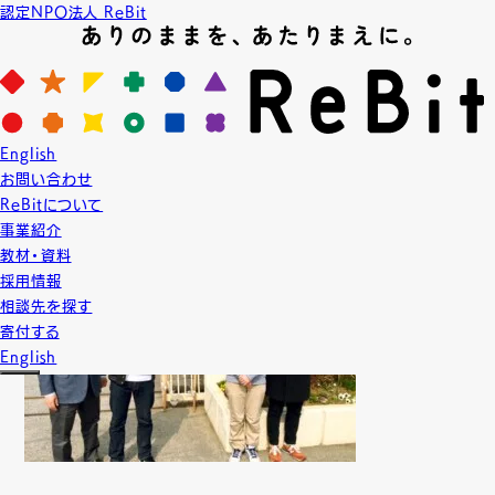
認定NPO法人 ReBit
News
ニュース
2016.3.5
English
LGBT教育
プロジェクト実績
お問い合わせ
【授業】東村山市立東村山第四中学校
ReBitについて
事業紹介
教材・資料
採用情報
相談先を探す
寄付する
English