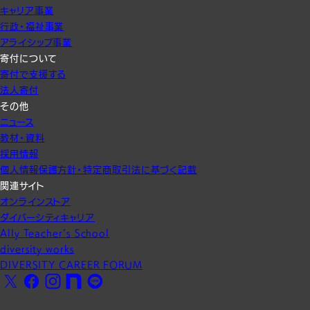
キャリア事業
行政・福祉事業
アライシップ事業
寄付について
寄付で支援する
法人寄付
その他
ニュース
教材・資料
採用情報
個人情報保護方針・特定商取引法に基づく記載
関連サイト
オンラインストア
ダイバーシティキャリア
Ally Teacher’s School
diversity works
DIVERSITY CAREER FORUM
X
Facebook
Instagram
note
LINE